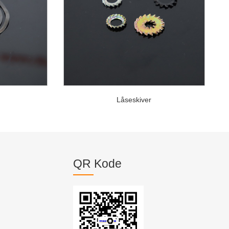
Låseskiver
QR Kode