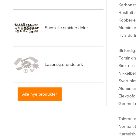
Karbonst
Rustfritt
Kobberle
Aluminiu
Spesielle smidde deler
Hvis du t
Bli ferdig
Forsinkin
Laserskjærende ark
Sink-nikk
Nikkelbe
Svart oks
Aluminiu
Alle nye produkter
Elektrof
Geomet 
Tolerans
Normalt 
Hørselsb