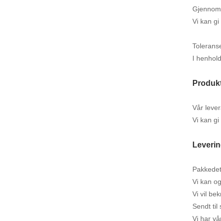
Gjennom
Vi kan gi
Tolerans
I henhold
Produkt
Vår lever
Vi kan gi
Leverin
Pakkedeta
Vi kan og
Vi vil be
Sendt til
Vi har v