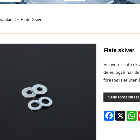
maskin
>
Flate Skiver
Flate skiver
Vi leverer flate sk
deler, også har de
forespørsler uten 
Send forespørsel
Facebook
X
W