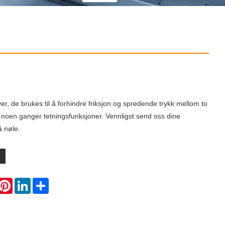
iver, de brukes til å forhindre friksjon og spredende trykk mellom to
 noen ganger tetningsfunksjoner. Vennligst send oss ​​dine
å nøle.
hatsApp
Pinterest
LinkedIn
Share