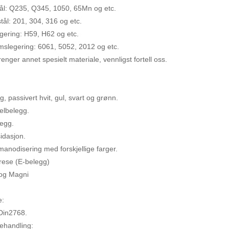
ål: Q235, Q345, 1050, 65Mn og etc.
 stål: 201, 304, 316 og etc.
gering: H59, H62 og etc.
mslegering: 6061, 5052, 2012 og etc.
renger annet spesielt materiale, vennligst fortell oss.
:
g, passivert hvit, gul, svart og grønn.
elbelegg.
legg.
idasjon.
manodisering med forskjellige farger.
orese (E-belegg)
og Magni
e:
Din2768.
ehandling: