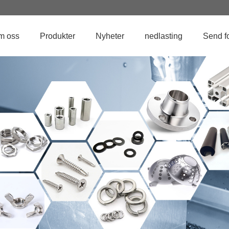
m oss
Produkter
Nyheter
nedlasting
Send f