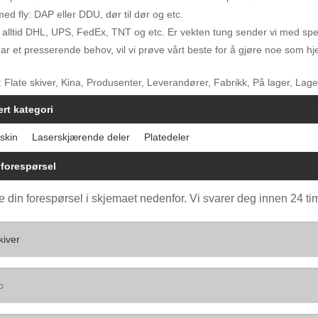
d fly: DAP eller DDU, dør til dør og etc.
 alltid DHL, UPS, FedEx, TNT og etc. Er vekten tung sender vi med spedi
ar et presserende behov, vil vi prøve vårt beste for å gjøre noe som hj
 Flate skiver, Kina, Produsenter, Leverandører, Fabrikk, På lager, Laget i
ert kategori
skin
Laserskjærende deler
Platedeler
forespørsel
e din forespørsel i skjemaet nedenfor. Vi svarer deg innen 24 ti