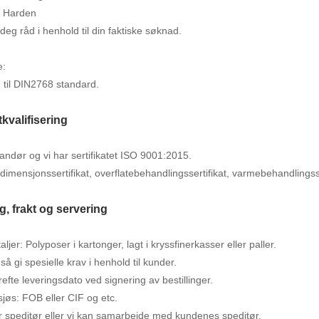
 Harden
 deg råd i henhold til din faktiske søknad.
e:
 til DIN2768 standard.
kvalifisering
andør og vi har sertifikatet ISO 9001:2015.
 dimensjonssertifikat, overflatebehandlingssertifikat, varmebehandlingss
g, frakt og servering
ljer: Polyposer i kartonger, lagt i kryssfinerkasser eller paller.
så gi spesielle krav i henhold til kunder.
krefte leveringsdato ved signering av bestillinger.
 sjøs: FOB eller CIF og etc.
år speditør eller vi kan samarbeide med kundenes speditør.