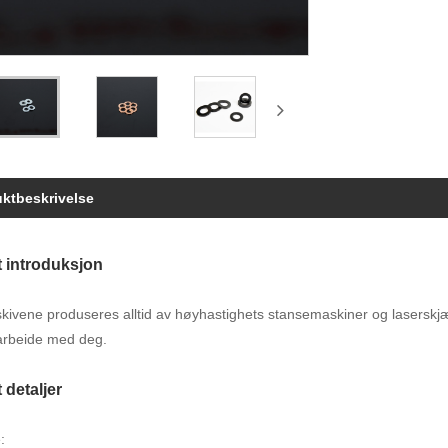
ktbeskrivelse
 introduksjon
 skivene produseres alltid av høyhastighets stansemaskiner og laserskj
marbeide med deg.
 detaljer
: