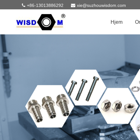
+86-13013886292
xie@suzhouwisdom.com
Hjem
O